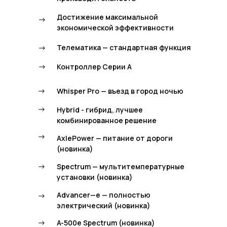
Достижение максимальной
->
экономической эффективности
->
Телематика — стандартная функция
->
Контроллер Серии А
->
Whisper Pro — въезд в город ночью
->
Hybrid - гибрид, лучшее
комбинированное решение
->
AxlePower — питание от дороги
(новинка)
->
Spectrum — мультитемпературные
установки (новинка)
Advancer—e — полностью
->
электрический (новинка)
->
A-500e Spectrum (новинка)