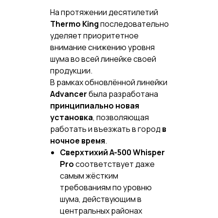
На протяжении десятилетий
Thermo King
последовательно
уделяет приоритетное
внимание снижению уровня
шума во всей линейке своей
продукции.
В рамках обновлённой линейки
Advancer
была разработана
принципиально новая
установка
, позволяющая
работать и въезжать в город
в
ночное время
.
Сверхтихий A-500 Whisper
Pro
соответствует даже
самым жёстким
требованиям по уровню
шума, действующим в
центральных районах