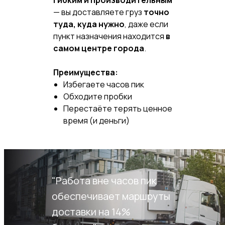
гибким и производительным
— вы доставляете груз
точно
туда, куда нужно
, даже если
пункт назначения находится
в
самом центре города
.
Преимущества:
Избегаете часов пик
Обходите пробки
Перестаёте терять ценное
время (и деньги)
"Работа вне часов пик
обеспечивает маршруты
доставки на 14%