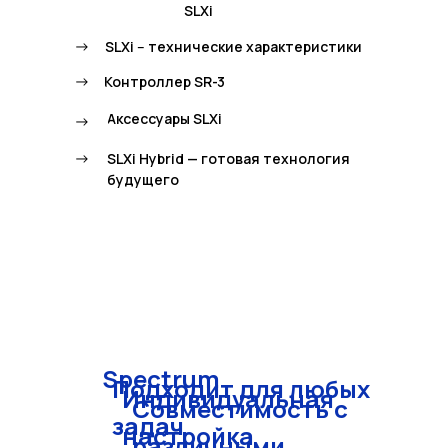
SLXi
->
SLXi -- технические характеристики
->
Контроллер SR-3
Аксессуары SLXi
->
->
SLXi Hybrid — готовая технология
будущего
Spectrum
Подходит для любых
Индивидуальная
Совместимость с
задач
настройка
различными