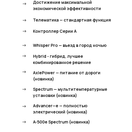
Достижение максимальной
->
экономической эффективности
->
Телематика — стандартная функция
->
Контроллер Серии А
->
Whisper Pro — въезд в город ночью
->
Hybrid - гибрид, лучшее
комбинированное решение
->
AxlePower — питание от дороги
(новинка)
->
Spectrum — мультитемпературные
установки (новинка)
Advancer—e — полностью
->
электрический (новинка)
->
A-500e Spectrum (новинка)