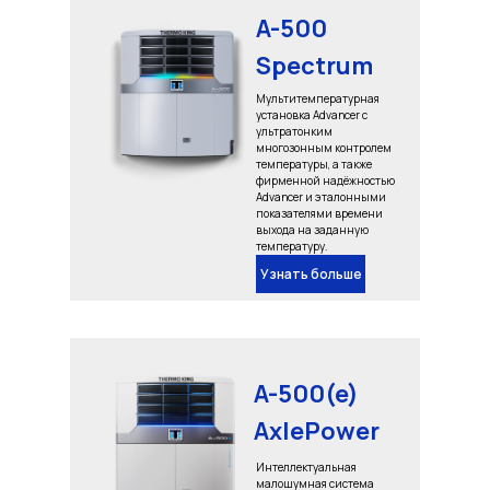
A-500
Spectrum
Мультитемпературная
установка Advancer с
ультратонким
многозонным контролем
температуры, а также
фирменной надёжностью
Advancer и эталонными
показателями времени
выхода на заданную
температуру.
Узнать больше
A-500(e)
AxlePower
Интеллектуальная
малошумная система