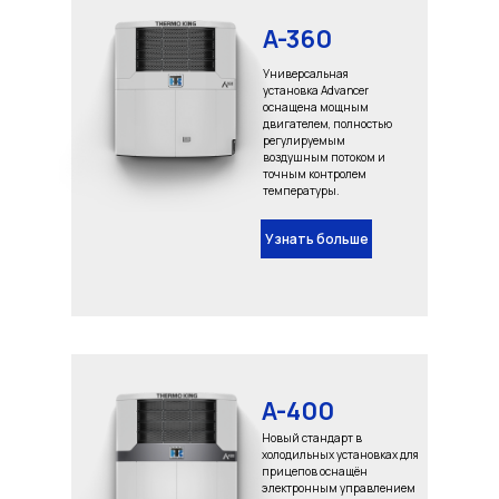
A-360
Универсальная
установка Advancer
оснащена мощным
двигателем, полностью
регулируемым
воздушным потоком и
точным контролем
температуры.
Узнать больше
A-400
Новый стандарт в
холодильных установках для
прицепов оснащён
электронным управлением