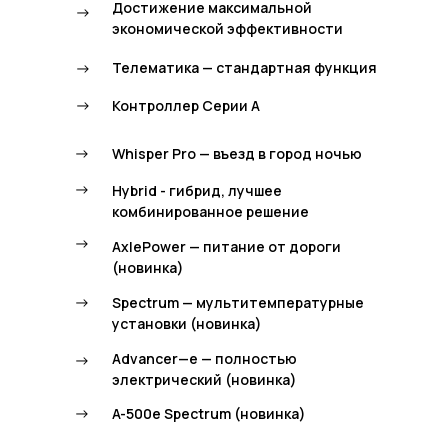
Достижение максимальной
->
экономической эффективности
->
Телематика — стандартная функция
->
Контроллер Серии А
->
Whisper Pro — въезд в город ночью
->
Hybrid - гибрид, лучшее
комбинированное решение
->
AxlePower — питание от дороги
(новинка)
->
Spectrum — мультитемпературные
установки (новинка)
Advancer—e — полностью
->
электрический (новинка)
->
A-500e Spectrum (новинка)