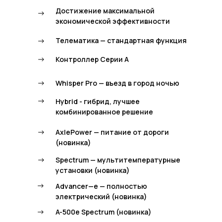
Достижение максимальной
->
экономической эффективности
->
Телематика — стандартная функция
->
Контроллер Серии А
->
Whisper Pro — въезд в город ночью
->
Hybrid - гибрид, лучшее
комбинированное решение
->
AxlePower — питание от дороги
(новинка)
->
Spectrum — мультитемпературные
установки (новинка)
->
Advancer—e — полностью
электрический (новинка)
->
A-500e Spectrum (новинка)