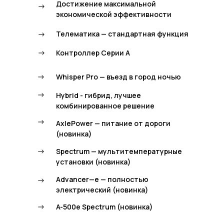
Достижение максимальной
->
экономической эффективности
->
Телематика — стандартная функция
->
Контроллер Серии А
->
Whisper Pro — въезд в город ночью
->
Hybrid - гибрид, лучшее
комбинированное решение
->
AxlePower — питание от дороги
(новинка)
->
Spectrum — мультитемпературные
установки (новинка)
Advancer—e — полностью
->
электрический (новинка)
->
A-500e Spectrum (новинка)