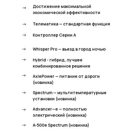
Достижение максимальной
->
экономической эффективности
->
Телематика — стандартная функция
->
Контроллер Серии А
->
Whisper Pro — въезд в город ночью
->
Hybrid - гибрид, лучшее
комбинированное решение
->
AxlePower — питание от дороги
(новинка)
->
Spectrum — мультитемпературные
установки (новинка)
Advancer—e — полностью
->
электрический (новинка)
->
A-500e Spectrum (новинка)