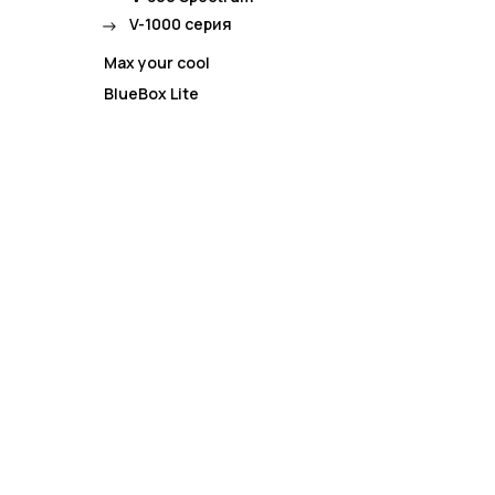
->
V-1000 серия
Max your cool
BlueBox Lite