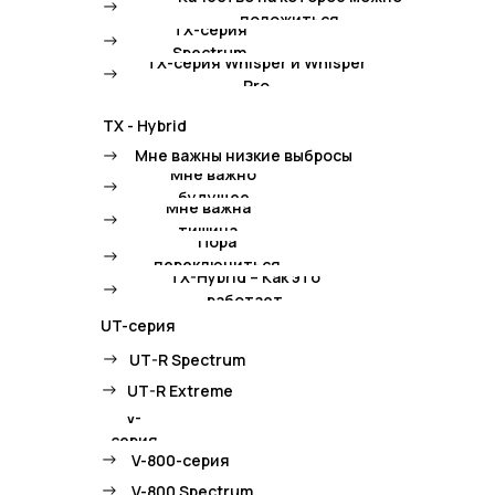
->
положиться
TX-серия
->
Spectrum
TX-серия Whisper и Whisper
->
Pro
TX - Hybrid
->
Мне важны низкие выбросы
Мне важно
->
будущее
Мне важна
->
тишина
Пора
->
переключиться
TX-Hybrid – Как это
->
работает
UT-серия
->
UT-R Spectrum
->
UT-R Extreme
V-
серия
->
V-800-серия
->
V-800 Spectrum