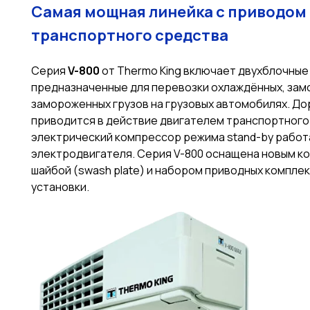
Самая мощная линейка с приводом 
транспортного средства
Серия
V-800
от Thermo King включает двухблочные
предназначенные для перевозки охлаждённых, зам
замороженных грузов на грузовых автомобилях. Д
приводится в действие двигателем транспортного 
электрический компрессор режима stand-by работ
электродвигателя. Серия V-800 оснащена новым к
шайбой (swash plate) и набором приводных компле
установки.