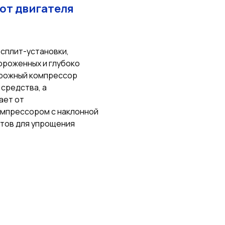
от двигателя
 сплит-установки,
ороженных и глубоко
орожный компрессор
средства, а
ает от
омпрессором с наклонной
ктов для упрощения