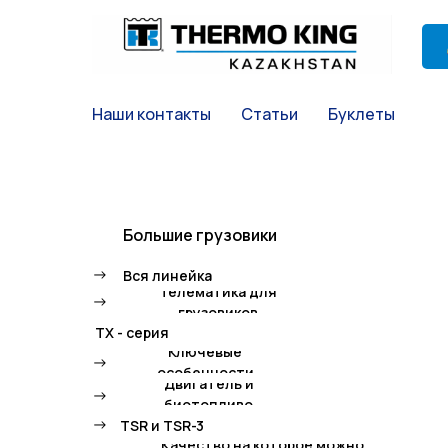
Наши контакты
Статьи
Буклеты
Большие грузовики
->
Вся линейка
Телематика для
->
грузовиков
TX - серия
Ключевые
->
особенности
Двигатель и
->
биотопливо
->
TSR и TSR-3
Качество на которое можно