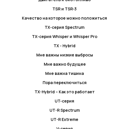
TSR и TSR-3
Качество на которое можно положиться
TX-серия Spectrum
TX-серия Whisper и Whisper Pro
TX - Hybrid
Мне важны низкие выбросы
Мне важно будущее
Мне важна тишина
Пора переключиться
TX-Hybrid – Как это работает
UT-серия
UT-R Spectrum
UT-R Extreme
V-серия