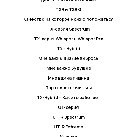
TSR и TSR-3
Качество на которое можно положиться
TX-серия Spectrum
TX-серия Whisper и Whisper Pro
TX - Hybrid
Мне важны низкие выбросы
Мне важно будущее
Мне важна тишина
Пора переключиться
TX-Hybrid – Как это работает
UT-серия
UT-R Spectrum
UT-R Extreme
V-серия