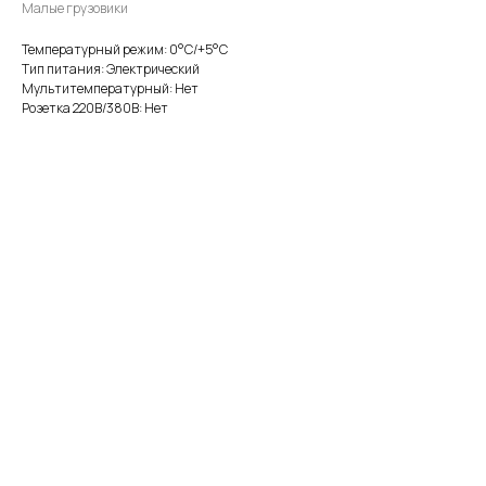
Малые грузовики
Температурный режим: 0°С/+5°С
Тип питания: Электрический
Мультитемпературный: Нет
Розетка 220В/380В: Нет