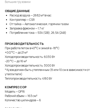
Большие грузовики
ОБЩИЕ ДАННЫЕ
Расход воздуха — 2682 м³/в час
Контроллер — CSR
Оттайка — Автоматическая, горячим газом
Заправка фреоном — 1.7 кг
Потребление тока — 53А (12В), 26,5А (24В)
ПРОИЗВОДИТЕЛЬНОСТЬ
При работе летом в 40°С и зимой в -18°С
+0/2 °C — до 21 м³
Холодопроизводительность: 6030 Вт
–20 °C — до 16 м³
Холодопроизводительность: 3000 Вт
* Кузов должен быть утепленным (8 или 10 см в зависимости от
утеплителя)
Теплопроизводительность: 4180 Вт
КОМПРЕССОР
Модель — QP16
Рабочий объем — 163 см³
Количество цилиндров — 6