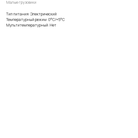
Малые грузовики
Тип питания: Электрический
Температурный режим: 0°С/+5°С
Мультитемпературный: Нет