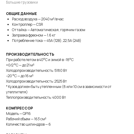
Большие грузовики
ОБЩИЕ ДАННЫЕ
Расход воздуха — 2040 м³/в час
Контроллер — CSR
Оттайка — Автоматическая, горячим газом
Заправка фреоном — 1.6 кг
Потребление тока — 45А (12В), 22,5А (24В)
ПРОИЗВОДИТЕЛЬНОСТЬ
При работе летом в 40°С и зимой в -18°С
+0/2 °C — до 21 м³
Холодопроизводительность: 5180 Вт
–20 °C — до 16 м³
Холодопроизводительность: 2525 Вт
* Кузов должен быть утепленным (8 или 10 см в зависимости от
утеплителя)
Теплопроизводительность: 4000 Вт
КОМПРЕССОР
Модель — QP16
Рабочий объем — 163 см³
Количество цилиндров — 6