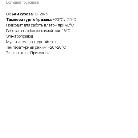
Большие грузовики
Объем кузова:
16-21м3
Температурный режим:
+20°С / -20°С
Подходит для работы в летом при 40°С
Работает на обогрев зимой при -18°С
Электропривод
Мультитемпературный: Нет
Температурный режим: +20/-20°С
Тип питания: Приводной