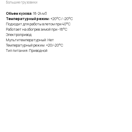
Большие грузовики
Объем кузова:
18-24 м3
Температурный режим:
+20°С / -20°С
Подходит для работы в летом при 40°С
Работает на обогрев зимой при -18°С
Электропривод
Мультитемпературный: Нет
Температурный режим: +20/-20°С
Тип питания: Приводной