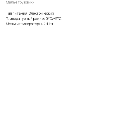
Малые грузовики
Тип питания: Электрический
Температурный режим: 0°С/+5°С
Мультитемпературный: Нет