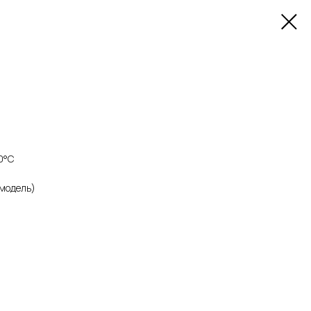
0°С
 модель)